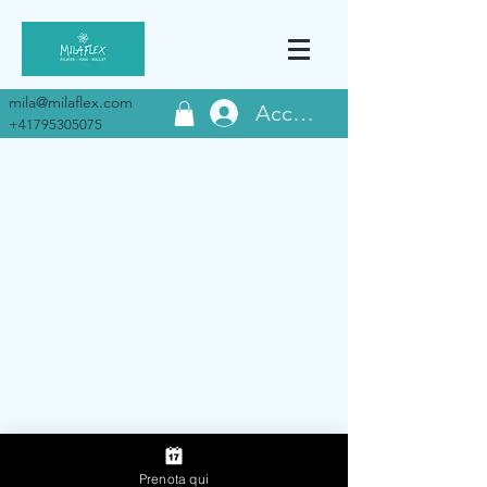
mila@milaflex.com
Accedi
+41795305075
Non siamo riusciti a
trovare quello che stavi
cercando
Contattaci o consulta gli altri servizi
© 2024 by MILAFLEX
Prenota qui