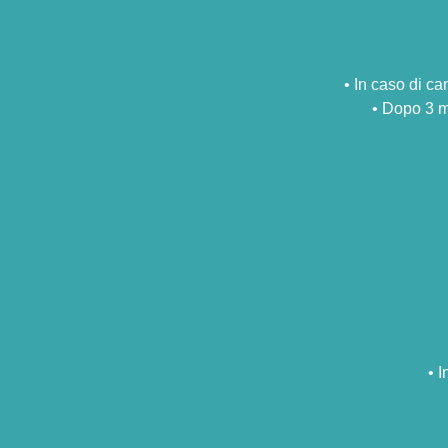
•⁠ ⁠In caso di 
•⁠ ⁠Dopo 3
•⁠ 