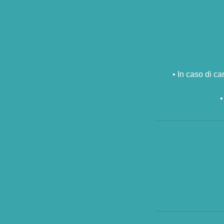
•⁠ ⁠In caso di 
•