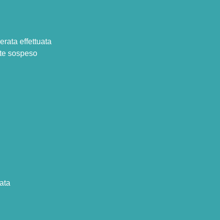
erata effettuata
nte sospeso
uata