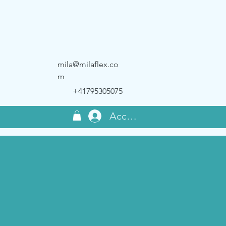
mila@milaflex.co
m
+41795305075
Accedi