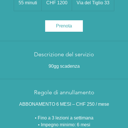
55 minuti
5
CHF 1200
Via del Tiglio 33
svizzeri
5
m
i
Prenota
n
u
t
i
Descrizione del servizio
90gg scadenza
Regole di annullamento
ABBONAMENTO 6 MESI – CHF 250 / mese
•⁠ ⁠Fino a 3 lezioni a settimana
•⁠ ⁠Impegno minimo: 6 mesi