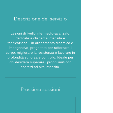
t
a
v
a
Descrizione del servizio
r
i
a
Lezioni di livello intermedio-avanzato,
dedicate a chi cerca intensità e
tonificazione. Un allenamento dinamico e
impegnativo, progettato per rafforzare il
corpo, migliorare la resistenza e lavorare in
profondità su forza e controllo. Ideale per
chi desidera superare i propri limiti con
esercizi ad alta intensità.
Prossime sessioni