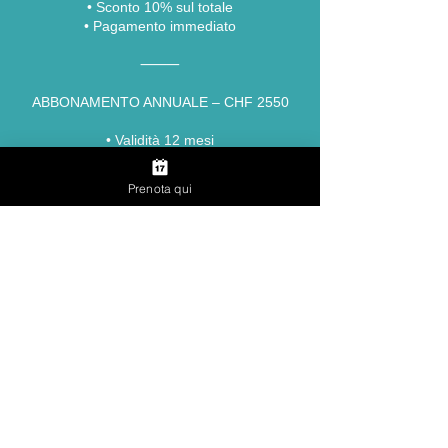
•⁠ ⁠Sconto 10% sul totale
•⁠ ⁠Pagamento immediato
⸻
ABBONAMENTO ANNUALE – CHF 2550
•⁠ ⁠Validità 12 mesi
•⁠ ⁠Fino a 3 lezioni a settimana
•⁠ ⁠Massimo 6 prenotazioni attive
Prenota qui
•⁠ ⁠Prenotazioni fino a 14 giorni in anticipo
•⁠ ⁠Cancellazione gratuita fino a 12 ore
•⁠ ⁠In caso di mancata presenza, la lezione
viene considerata effettuata
•⁠ ⁠Dopo 3 mancate presenze, possibile
sospensione
•⁠ ⁠Sconto 15% sul totale
•⁠ ⁠Pagamento immediato
•⁠ ⁠Formula più vantaggiosa
⸻
PACCHETTO 10 LEZIONI – CHF 350