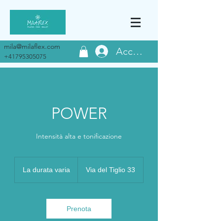
mila@milaflex.com
Accedi
+41795305075
POWER
Intensità alta e tonificazione
La durata varia
L
Via del Tiglio 33
a
d
u
r
Prenota
a